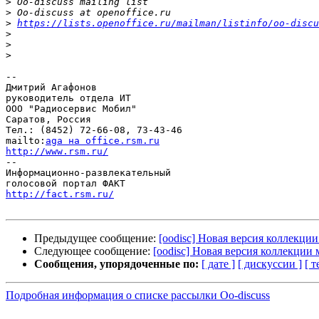
>
>
>
https://lists.openoffice.ru/mailman/listinfo/oo-discu
>
>
>
-- 

Дмитрий Агафонов

руководитель отдела ИТ

ООО "Радиосервис Мобил"

Саратов, Россия

Тел.: (8452) 72-66-08, 73-43-46

mailto:
aga на office.rsm.ru
http://www.rsm.ru/

--

Информационно-развлекательный

http://fact.rsm.ru/
Предыдущее сообщение:
[oodisc] Новая версия коллекци
Следующее сообщение:
[oodisc] Новая версия коллекции
Сообщения, упорядоченные по:
[ дате ]
[ дискуссии ]
[ т
Подробная информация о списке рассылки Oo-discuss