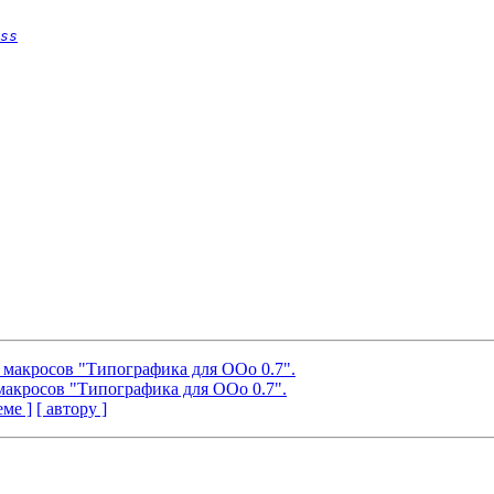
ss
и макросов "Типографика для ООо 0.7".
 макросов "Типографика для ООо 0.7".
еме ]
[ автору ]