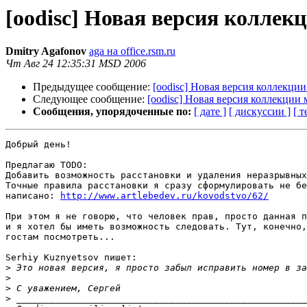
[oodisc] Новая версия коллек
Dmitry Agafonov
aga на office.rsm.ru
Чт Авг 24 12:35:31 MSD 2006
Предыдущее сообщение:
[oodisc] Новая версия коллекци
Следующее сообщение:
[oodisc] Новая версия коллекции
Сообщения, упорядоченные по:
[ дате ]
[ дискуссии ]
[ т
Добрый день!

Предлагаю TODO:

Добавить возможность расстановки и удаления неразрывных
Точные правила расстановки я сразу сформулировать не бе
написано: 
http://www.artlebedev.ru/kovodstvo/62/
При этом я не говорю, что человек прав, просто данная п
и я хотел бы иметь возможность следовать. Тут, конечно,
гостам посмотреть...

Serhiy Kuznyetsov пишет:

>
>
>
>