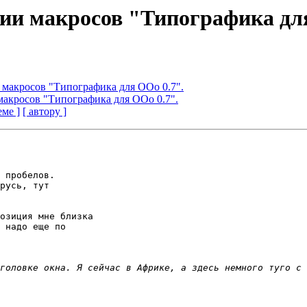
ции макросов "Типографика дл
и макросов "Типографика для ООо 0.7".
 макросов "Типографика для ООо 0.7".
еме ]
[ автору ]
 пробелов.

русь, тут 

озиция мне близка 

 надо еще по 
