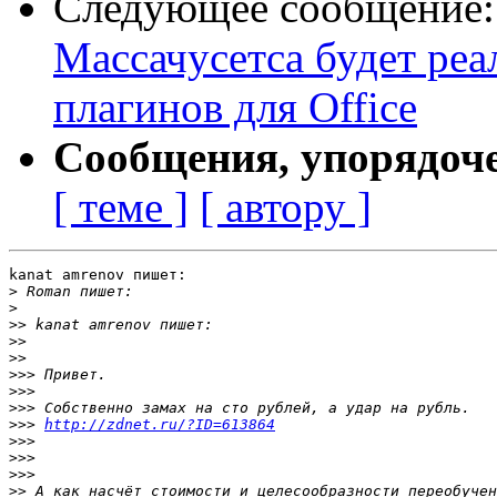
Следующее сообщение
Массачусетса будет ре
плагинов для Office
Сообщения, упорядоч
[ теме ]
[ автору ]
kanat amrenov пишет:

>
>
>>
>>
>>
>>>
>>>
>>>
>>>
http://zdnet.ru/?ID=613864
>>>
>>>
>>>
>>