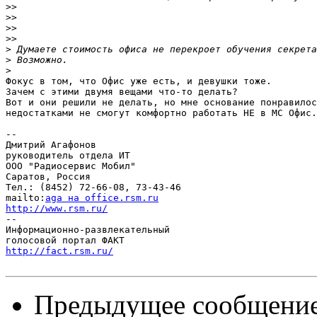
>>
>>
>>
>>
>
>
>
Фокус в том, что Офис уже есть, и девушки тоже.

Зачем с этими двумя вещами что-то делать?

Вот и они решили не делать, но мне основание понравилос
недостатками не смогут комфортно работать НЕ в МС Офис.
-- 

Дмитрий Агафонов

руководитель отдела ИТ

ООО "Радиосервис Мобил"

Саратов, Россия

Тел.: (8452) 72-66-08, 73-43-46

mailto:
aga на office.rsm.ru
http://www.rsm.ru/

--

Информационно-развлекательный

http://fact.rsm.ru/
Предыдущее сообщени