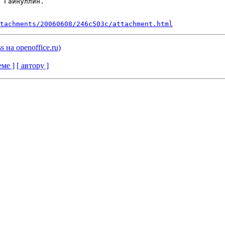
 Гайнуллин.

tachments/20060608/246c503c/attachment.html
ss на openoffice.ru)
еме ]
[ автору ]