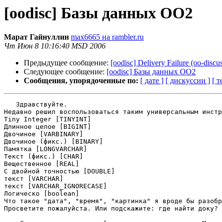
[oodisc] Базы данных ОО2
Марат Гайнуллин
max6665 на rambler.ru
Чт Июн 8 10:16:40 MSD 2006
Предыдущее сообщение:
[oodisc] Delivery Failure (oo-discu
Следующее сообщение:
[oodisc] Базы данных ОО2
Сообщения, упорядоченные по:
[ дате ]
[ дискуссии ]
[ т
   Здравствуйте. 

Недавно решил воспользоваться таким универсальным инстр
Tiny Integer [TINYINT]

Длинное целое [BIGINT]

Двочиное [VARBINARY]

Двочиное (фикс.) [BINARY]

Памятка [LONGVARCHAR]

Текст (фикс.) [CHAR]

Вещественное [REAL]

С двойной точностью [DOUBLE]

текст [VARCHAR]

текст [VARCHAR_IGNORECASE]

Логическо [boolean]

Что такое "дата", "время", "картинка" я вроде бы разобр
Просветите пожалуйста. Или подскажите: где найти доку?
