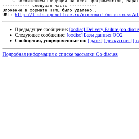
    С восхищением глядящий на всех программистов, Марат
----------- следущая часть -----------

Вложение в формате HTML было удалено...

URL: 
http://lists.openoffice.ru/pipermail/oo-discuss/at
Предыдущее сообщение:
[oodisc] Delivery Failure (oo-discu
Следующее сообщение:
[oodisc] Базы данных ОО2
Сообщения, упорядоченные по:
[ дате ]
[ дискуссии ]
[ т
Подробная информация о списке рассылки Oo-discuss