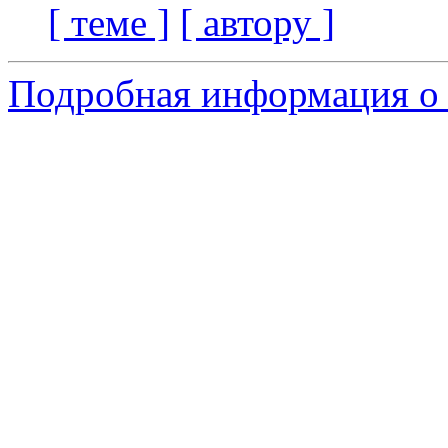
[ теме ]
[ автору ]
Подробная информация о 