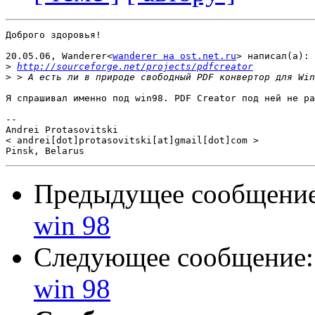
Доброго здоровья!

20.05.06, Wanderer<
wanderer на ost.net.ru
> написал(а):

>
http://sourceforge.net/projects/pdfcreator
>
Я спрашивал именно под win98. PDF Creator под ней не ра
-- 

Andrei Protasovitski

< andrei[dot]protasovitski[at]gmail[dot]com >

Предыдущее сообщени
win 98
Следующее сообщение
win 98