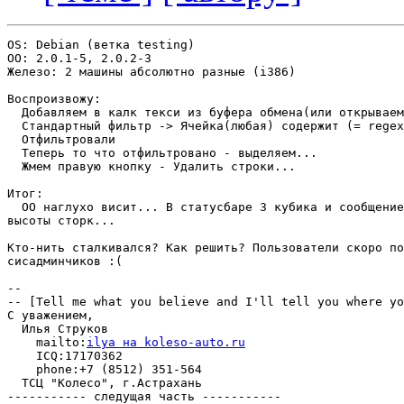
OS: Debian (ветка testing)

OO: 2.0.1-5, 2.0.2-3

Железо: 2 машины абсолютно разные (i386)

Воспроизвожу:

  Добавляем в калк текси из буфера обмена(или открываем
  Стандартный фильтр -> Ячейка(любая) содержит (= regex
  Отфильтровали

  Теперь то что отфильтровано - выделяем...

  Жмем правую кнопку - Удалить строки...

Итог:

  ОО наглухо висит... В статусбаре 3 кубика и сообщение
высоты сторк...

Кто-нить сталкивался? Как решить? Пользователи скоро по
сисадминчиков :(

-- 

-- [Tell me what you believe and I'll tell you where yo
С уважением,

  Илья Струков

    mailto:
ilya на koleso-auto.ru
    ICQ:17170362

    phone:+7 (8512) 351-564

  ТСЦ "Колесо", г.Астрахань

----------- следущая часть -----------
