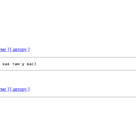
еме ]
[ автору ]
еме ]
[ автору ]