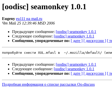
[oodisc] seamonkey 1.0.1
Eugeny
eu111 на mail.ru
Чт Май 25 12:39:46 MSD 2006
Предыдущее сообщение:
[oodisc] seamonkey 1.0.1
Следующее сообщение:
[oodisc] seamonkey 1.0.1
Сообщения, упорядоченные по:
[ дате ]
[ дискуссии ]
[ т
Предыдущее сообщение:
[oodisc] seamonkey 1.0.1
Следующее сообщение:
[oodisc] seamonkey 1.0.1
Сообщения, упорядоченные по:
[ дате ]
[ дискуссии ]
[ т
Подробная информация о списке рассылки Oo-discuss