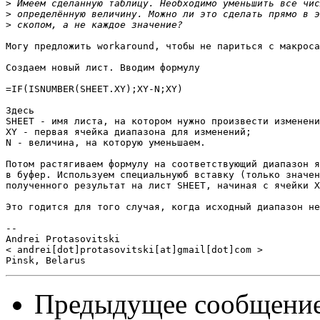
>
>
>
Могу предложить workaround, чтобы не париться с макроса
Создаем новый лист. Вводим формулу

=IF(ISNUMBER(SHEET.XY);XY-N;XY)

Здесь

SHEET - имя листа, на котором нужно произвести изменени
XY - первая ячейка диапазона для изменений;

N - величина, на которую уменьшаем.

Потом растягиваем формулу на соответствующий диапазон я
в буфер. Используем специальнуюб вставку (только значен
полученного результат на лист SHEET, начиная с ячейки X
Это годится для того случая, когда исходный диапазон не
-- 

Andrei Protasovitski

< andrei[dot]protasovitski[at]gmail[dot]com >

Предыдущее сообщени