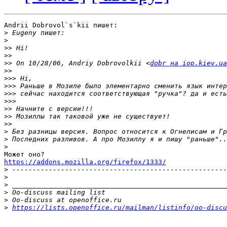
Andrii Dobrovol`s`kii пишет:

>
>
>>
>>
>>
 On 10/28/06, Andriy Dobrovolkii <
dobr на iop.kiev.ua
>>
>>>
>>>
>>>
>>>
>>
>>
>>
>
>
>
https://addons.mozilla.org/firefox/1333/

>
>
>
>
>
>
https://lists.openoffice.ru/mailman/listinfo/oo-discu