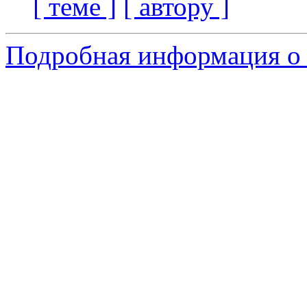
[ теме ]
[ автору ]
Подробная информация о 