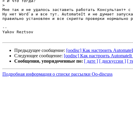
>
>
Мне так и не удалось заставить работать Консультант+ с 
Ну нет Word`а и все тут. AutomateIt и не думает запуска
правильно установлен и все скрипты проверки нормально р
-- 

Yakov Reztsov

Предыдущее сообщение:
[oodisc] Как настроить AutomateI
Следующее сообщение:
[oodisc] Как настроить AutomateIt
Сообщения, упорядоченные по:
[ дате ]
[ дискуссии ]
[ т
Подробная информация о списке рассылки Oo-discuss