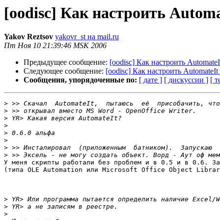
[oodisc] Как настроить Automa
Yakov Reztsov
yakovr_st на mail.ru
Пт Ноя 10 21:39:46 MSK 2006
Предыдущее сообщение:
[oodisc] Как настроить AutomateI
Следующее сообщение:
[oodisc] Как настроить AutomateIt
Сообщения, упорядоченные по:
[ дате ]
[ дискуссии ]
[ т
>
>
>
>
>
>
>
>
У меня скрипты работали без проблем и в 0.5 и в 0.6. За
(типа OLE Automation или Microsoft Office Object Librar
>
>
>