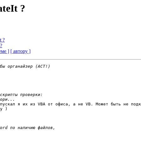
teIt ?
t ?
 ?
еме ]
[ автору ]
пускал я их из VBA от офиса, а не VB. Может быть не подк
y )
