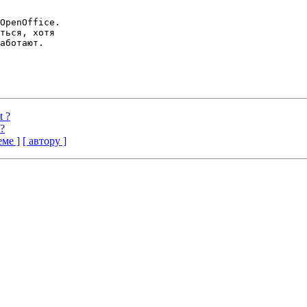
OpenOffice.

ться, хотя  

аботают.

t ?
 ?
еме ]
[ автору ]