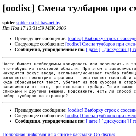
[oodisc] Смена тулбаров при с
spider
spider на lsi.bas-net.by
Пт Ноя 17 13:31:59 MSK 2006
Предыдущее сообщение:
[oodisc] Выборку строк с сооседн
Следующее сообщение:
[oodisc] Смена тулбаров при смене
Сообщения, упорядоченные по:
[ дате ]
[ дискуссии ]
[ т
Часто бывает необходимым копировать или переносить в яч
что-нибудь из текстовой области. При этом в зависимости
находится фокус ввода, всплывает/исчезает тулбар таблиц
изменяется геометрия страницы -- она меняет масштаб и с
куда сбрасывается текст, убегает из под курсора в сторо
зависимости от того, где всплывает тулбар. То же самое 
списками и другими вещами. Подскажите, есть ли способ с
Предыдущее сообщение:
[oodisc] Выборку строк с сооседн
Следующее сообщение:
[oodisc] Смена тулбаров при смене
Сообщения, упорядоченные по:
[ дате ]
[ дискуссии ]
[ т
Подробная информация о списке рассылки Oo-discuss