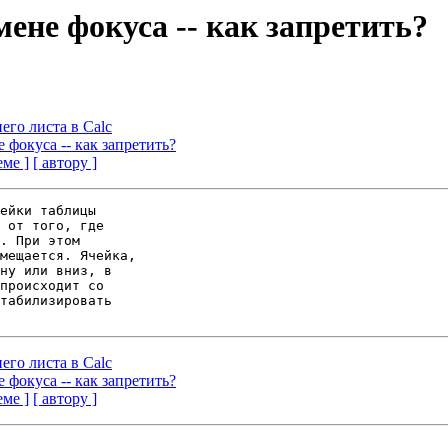
мене фокуса -- как запретить?
его листа в Calc
 фокуса -- как запретить?
еме ]
[ автору ]
ейки таблицы 

 от того, где 

. При этом 

мещается. Ячейка, 

ну или вниз, в 

происходит со 

табилизировать 

его листа в Calc
 фокуса -- как запретить?
еме ]
[ автору ]