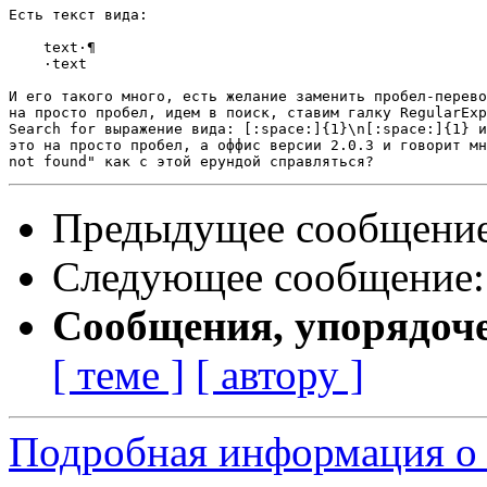
Есть текст вида:

    text·¶

    ·text

И его такого много, есть желание заменить пробел-перево
на просто пробел, идем в поиск, ставим галку RegularExp
Search for выражение вида: [:space:]{1}\n[:space:]{1} и
это на просто пробел, а оффис версии 2.0.3 и говорит мн
Предыдущее сообщени
Следующее сообщение
Сообщения, упорядоч
[ теме ]
[ автору ]
Подробная информация о 