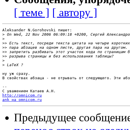
[ теме ]
[ автору ]
Aleksander N.Gorohovski пишет:

>
>
>>
>>
>>
>>
>
>
ну уж сразу.

В свойствах абзаца - не отрывать от следующего. Эти абз
-- 

http://omnicom.ru
ank на omnicom.ru
Предыдущее сообщени