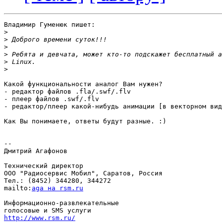
Владимир Гуменюк пишет:

>
>
>
>
>
>
Какой функциональности аналог Вам нужен?

- редактор файлов .fla/.swf/.flv

- плеер файлов .swf/.flv

- редактор/плеер какой-нибудь анимации [в векторном вид
Как Вы понимаете, ответы будут разные. :)

-- 

Дмитрий Агафонов

Технический директор

ООО "Радиосервис Мобил", Саратов, Россия

Тел.: (8452) 344280, 344272

mailto:
aga на rsm.ru
Информационно-развлекательные

http://www.rsm.ru/