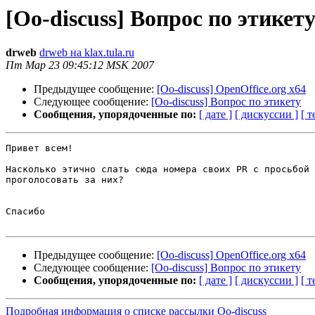
[Oo-discuss] Вопрос по этикет
drweb
drweb на klax.tula.ru
Пт Мар 23 09:45:12 MSK 2007
Предыдущее сообщение:
[Oo-discuss] OpenOffice.org x64
Следующее сообщение:
[Oo-discuss] Вопрос по этикету
Сообщения, упорядоченные по:
[ дате ]
[ дискуссии ]
[ т
Привет всем!

Насколько этично слать сюда номера своих PR с просьбой 

проголосовать за них?

Спасибо

Предыдущее сообщение:
[Oo-discuss] OpenOffice.org x64
Следующее сообщение:
[Oo-discuss] Вопрос по этикету
Сообщения, упорядоченные по:
[ дате ]
[ дискуссии ]
[ т
Подробная информация о списке рассылки Oo-discuss