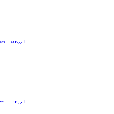
у
еме ]
[ автору ]
еме ]
[ автору ]