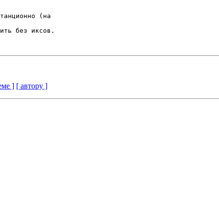
танционно (на 

ить без иксов. 

еме ]
[ автору ]