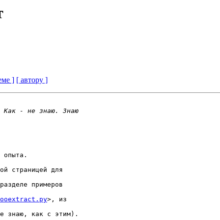
т
еме ]
[ автору ]
 опыта.

ой страницей для 

разделе примеров 

ooextract.py
>, из 

е знаю, как с этим).
