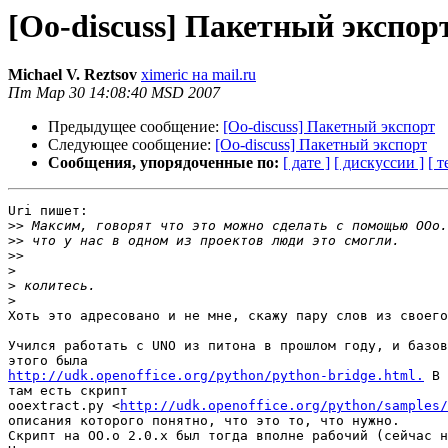
[Oo-discuss] Пакетный экспор
Michael V. Reztsov
ximeric на mail.ru
Пт Мар 30 14:08:40 MSD 2007
Предыдущее сообщение:
[Oo-discuss] Пакетный экспорт
Следующее сообщение:
[Oo-discuss] Пакетный экспорт
Сообщения, упорядоченные по:
[ дате ]
[ дискуссии ]
[ т
Uri пишет:

>>
>>
>>
>
>
>
Хоть это адресовано и не мне, скажу пару слов из своего
Учился работать с UNO из питона в прошлом году, и базов
http://udk.openoffice.org/python/python-bridge.html.
 В 
там есть скрипт

ooextract.py <
http://udk.openoffice.org/python/samples/
описания которого понятно, что это то, что нужно.

Скрипт на OO.o 2.0.x был тогда вполне рабочий (сейчас н