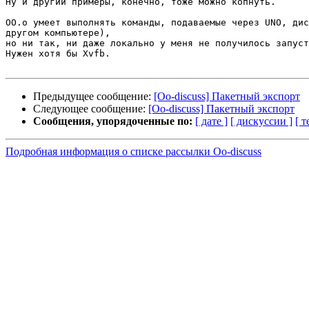
Ну и другии примеры, конечно, тоже можно копнуть.

OO.o умеет выполнять команды, подаваемые через UNO, дис
другом компьютере),

но ни так, ни даже локально у меня не получилось запуст
Нужен хотя бы Xvfb.

Предыдущее сообщение:
[Oo-discuss] Пакетный экспорт
Следующее сообщение:
[Oo-discuss] Пакетный экспорт
Сообщения, упорядоченные по:
[ дате ]
[ дискуссии ]
[ т
Подробная информация о списке рассылки Oo-discuss