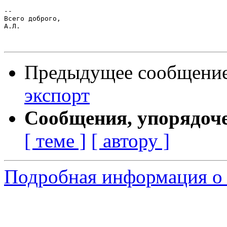
-- 

Всего доброго,

А.Л.

Предыдущее сообщени
экспорт
Сообщения, упорядоч
[ теме ]
[ автору ]
Подробная информация о 