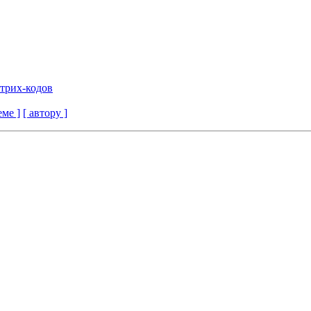
штрих-кодов
еме ]
[ автору ]