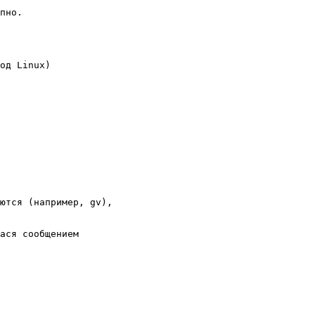
пно.

од Linux)

ются (например, gv),

ася сообщением
