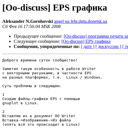
[Oo-discuss] EPS графика
Aleksander N.Gorohovski
angel на feht.dgtu.donetsk.ua
Сб Фев 16 17:56:04 MSK 2008
Предыдущее сообщение:
[Oo-discuss] программа печати 
Следующее сообщение:
[Oo-discuss] EPS графика
Сообщения, упорядоченные по:
[ дате ]
[ дискуссии ]
[ т
Доброго времени суток сообщество!

Заметил такую особенность в работе Writer

с векторными рисунками, в частности EPS

на разных платформах, т.е.  Linux / Windows.

Суть проблемы в следующем.

1

Создаю файлы-графики EPS с помощью

gnuplot в Linux.

2

Вставляю их в документ ОО Writer

Вставка->Изображение->Из файла

(опять всё это происходит в Linux)
