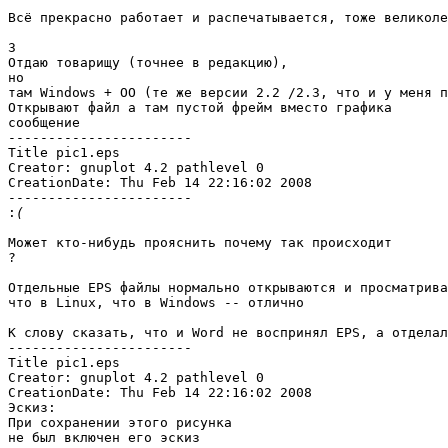
Всё прекрасно работает и распечатывается, тоже великоле
3

Отдаю товарищу (точнее в редакцию),

но

там Windows + OO (те же версии 2.2 /2.3, что и у меня п
Открывают файл а там пустой фрейм вместо графика

сообщение

-----------------------

Title pic1.eps

Creator: gnuplot 4.2 pathlevel 0

CreationDate: Thu Feb 14 22:16:02 2008

-----------------------

:
Может кто-нибудь прояснить почему так происходит

?

Отдельные EPS файлы нормально открываются и просматрива
что в Linux, что в Windows -- отлично

К слову сказать, что и Word не воспринял EPS, а отделал
-----------------------

Title pic1.eps

Creator: gnuplot 4.2 pathlevel 0

CreationDate: Thu Feb 14 22:16:02 2008

Эскиз:

При сохранении этого рисунка

не был включен его эскиз
