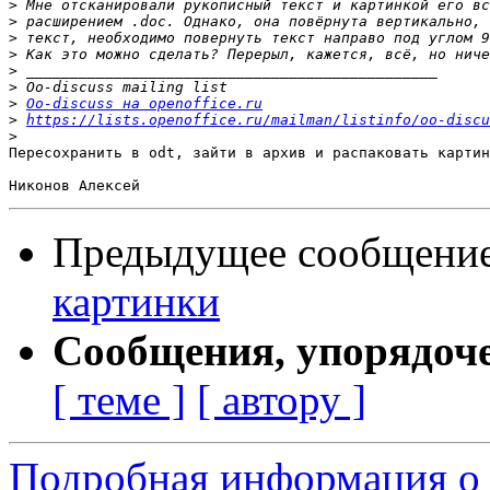
>
>
>
>
>
>
>
Oo-discuss на openoffice.ru
>
https://lists.openoffice.ru/mailman/listinfo/oo-discu
>
Пересохранить в odt, зайти в архив и распаковать картин
Предыдущее сообщени
картинки
Сообщения, упорядоч
[ теме ]
[ автору ]
Подробная информация о 