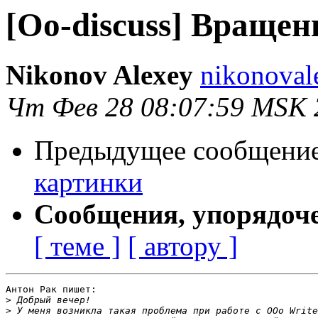
[Oo-discuss] Враще
Nikonov Alexey
nikonoval
Чт Фев 28 08:07:59 MSK 
Предыдущее сообщени
картинки
Сообщения, упорядоч
[ теме ]
[ автору ]
Антон Рак пишет:

>
>