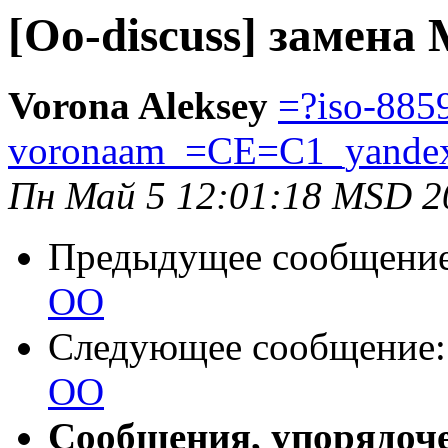
[Oo-discuss] замен
Vorona Aleksey
=?iso-885
voronaam_=CE=C1_yande
Пн Май 5 12:01:18 MSD 2
Предыдущее сообщени
ОО
Следующее сообщение
ОО
Сообщения, упорядоч