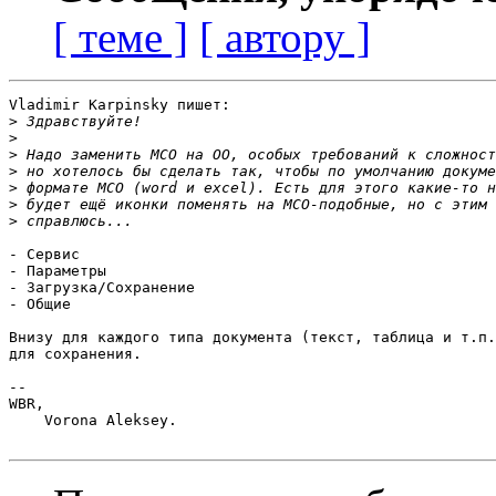
[ теме ]
[ автору ]
Vladimir Karpinsky пишет:

>
>
>
>
>
>
>
- Сервис

- Параметры

- Загрузка/Сохранение

- Общие

Внизу для каждого типа документа (текст, таблица и т.п.
для сохранения.

-- 

WBR,

    Vorona Aleksey.
