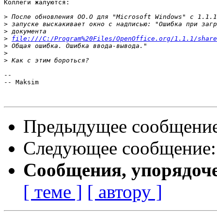
Коллеги жалуются:

>
>
>
>
file:///C:/Program%20Files/OpenOffice.org/1.1.1/share
>
>
>
-- 

-- Maksim

Предыдущее сообщени
Следующее сообщение
Сообщения, упорядоч
[ теме ]
[ автору ]