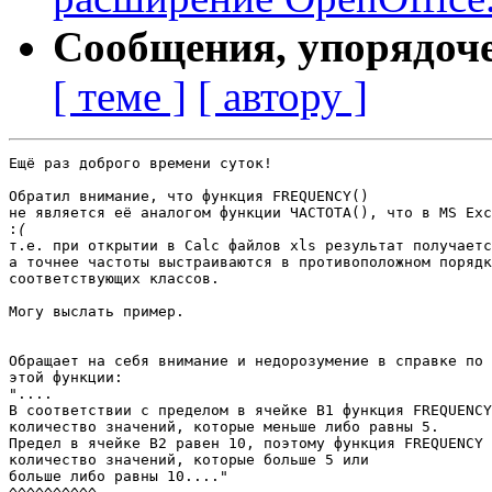
Сообщения, упорядоч
[ теме ]
[ автору ]
Ещё раз доброго времени суток!

Обратил внимание, что функция FREQUENCY()

не является её аналогом функции ЧАСТОТА(), что в MS Exc
:
т.е. при открытии в Calc файлов xls результат получаетс
а точнее частоты выстраиваются в противоположном порядк
соответствующих классов.

Могу выслать пример.

Обращает на себя внимание и недорозумение в справке по

этой функции:

"....

В соответствии с пределом в ячейке B1 функция FREQUENCY
количество значений, которые меньше либо равны 5.

Предел в ячейке B2 равен 10, поэтому функция FREQUENCY 
количество значений, которые больше 5 или

больше либо равны 10...."
