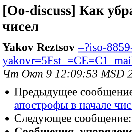
[Oo-discuss] Как уб
чисел
Yakov Reztsov
=?iso-8859
yakovr=5Fst_=CE=C1_mai
Чт Окт 9 12:09:53 MSD 
Предыдущее сообщени
апострофы в начале чис
Следующее сообщение
Сообщения, упорядоч