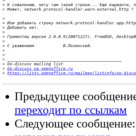
>
>
>
>
>
>
>
>
>
>
>
>
>
>
>
Oo-discuss на openoffice.ru
>
https://lists.openoffice.ru/mailman/listinfo/oo-discu
Предыдущее сообщени
переходит по ссылкам
Следующее сообщение