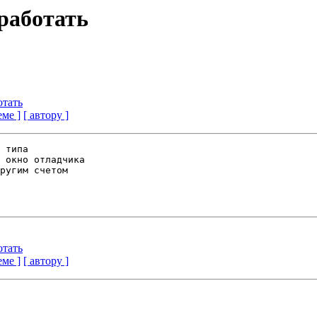
 работать
отать
еме ]
[ автору ]
 типа

 окно отладчика 

ругим счетом 

отать
еме ]
[ автору ]