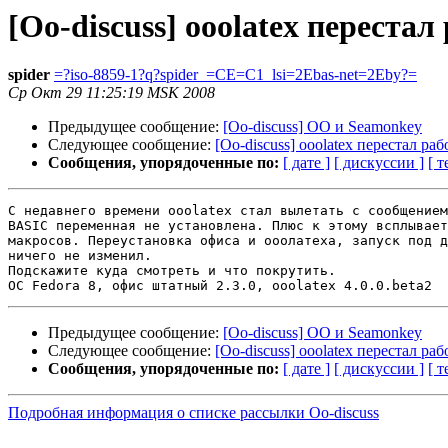
[Oo-discuss] ooolatex перестал
spider
=?iso-8859-1?q?spider_=CE=C1_lsi=2Ebas-net=2Eby?=
Ср Окт 29 11:25:19 MSK 2008
Предыдущее сообщение:
[Oo-discuss] OO и Seamonkey
Следующее сообщение:
[Oo-discuss] ooolatex перестал раб
Сообщения, упорядоченные по:
[ дате ]
[ дискуссии ]
[ т
С недавнего времени ooolatex стал вылетать с сообщением
BASIC переменная не установлена. Плюс к этому всплывает
макросов. Переустановка офиса и ооолатеха, запуск под д
ничего не изменил.

Подскажите куда смотреть и что покрутить.

Предыдущее сообщение:
[Oo-discuss] OO и Seamonkey
Следующее сообщение:
[Oo-discuss] ooolatex перестал раб
Сообщения, упорядоченные по:
[ дате ]
[ дискуссии ]
[ т
Подробная информация о списке рассылки Oo-discuss