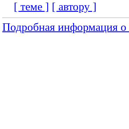
[ теме ]
[ автору ]
Подробная информация о 