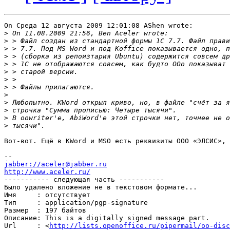
On Среда 12 августа 2009 12:01:08 AShen wrote:

>
>
>
>
>
>
>
>
>
>
>
>
>
Вот-вот. Ещё в KWord и MSO есть реквизиты ООО «ЭЛСИС», 
jabber://aceler@jabber.ru
http://www.aceler.ru/

----------- следующая часть -----------

Было удалено вложение не в текстовом формате...

Имя     : отсутствует

Тип     : application/pgp-signature

Размер  : 197 байтов

Описание: This is a digitally signed message part.

Url     : <
http://lists.openoffice.ru/pipermail/oo-disc