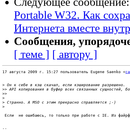
Следующее сообщение
Portable W32. Как сохр
Интернета вместе внут
Сообщения, упорядоч
[ теме ]
[ автору ]
17 августа 2009 г. 15:27 пользователь Eugene Saenko <
ca
>
>>
>>
>
>
>
 Если  не ошибаюсь, то только при работе с IE. Из файрф
-- 
