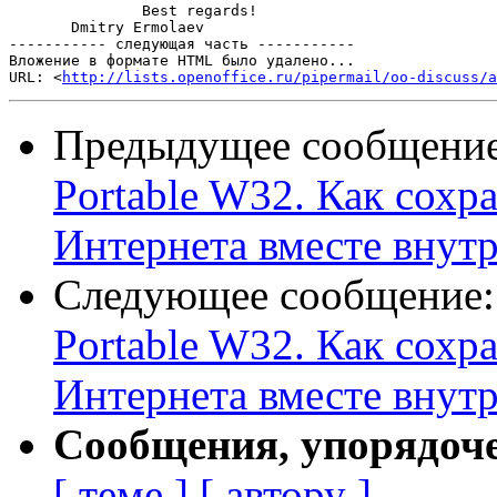
               Best regards!

       Dmitry Ermolaev

----------- следующая часть -----------

Вложение в формате HTML было удалено...

URL: <
http://lists.openoffice.ru/pipermail/oo-discuss/a
Предыдущее сообщени
Portable W32. Как сохр
Интернета вместе внут
Следующее сообщение
Portable W32. Как сохр
Интернета вместе внут
Сообщения, упорядоч
[ теме ]
[ автору ]