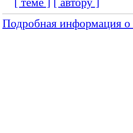
[ теме ]
[ автору ]
Подробная информация о 