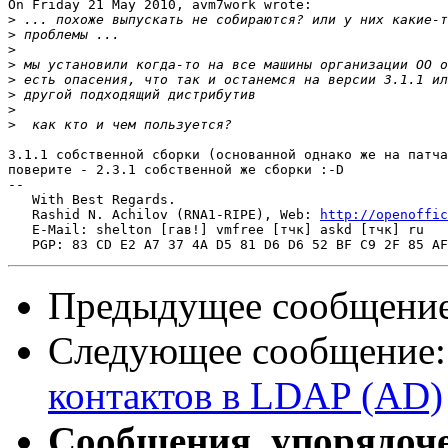
On Friday 21 May 2010, avm7work wrote:

>
>
>
>
>
>
>
>
3.1.1 собственной сборки (основанной однако же на патча
поверите - 2.3.1 собственной же сборки :-D

-- 

   With Best Regards.

   Rashid N. Achilov (RNA1-RIPE), Web: 
http://openoffic
   E-Mail: shelton [гав!] vmfree [тчк] askd [тчк] ru

Предыдущее сообщени
Следующее сообщение
контактов в LDAP (AD)
Сообщения, упорядоч