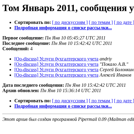
Том Январь 2011, сообщения 
Сортировать по:
[ по дискуссиям ]
[ по темам ]
[ по дате 
Подробная информация о списке рассылки...
Первое сообщение:
Пн Янв 10 05:45:27 UTC 2011
Последнее сообщение:
Пн Янв 10 15:42:42 UTC 2011
Сообщений:
4
[Oo-discuss] Услуги бухгалтерского учета
andriy
[Oo-discuss] Услуги бухгалтерского учета
"Покало А.В."
[Oo-discuss] Услуги бухгалтерского учета
Сергей Болонкин
[Oo-discuss] Услуги бухгалтерского учета
Алексей Иванов
Дата последнего сообщения:
Пн Янв 10 15:42:42 UTC 2011
Архив обновлен:
Пн Янв 10 15:36:14 UTC 2011
Сортировать по:
[ по дискуссиям ]
[ по темам ]
[ по дате 
Подробная информация о списке рассылки...
Этот архив был создан программой Pipermail 0.09 (Mailman edit