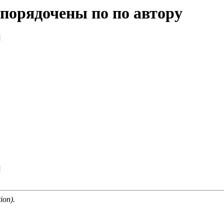
упорядочены по по автору
]
]
ion).