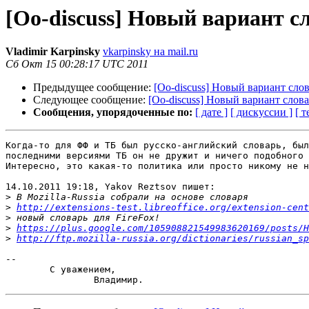
[Oo-discuss] Новый вариант сл
Vladimir Karpinsky
vkarpinsky на mail.ru
Сб Окт 15 00:28:17 UTC 2011
Предыдущее сообщение:
[Oo-discuss] Новый вариант слова
Следующее сообщение:
[Oo-discuss] Новый вариант словар
Сообщения, упорядоченные по:
[ дате ]
[ дискуссии ]
[ т
Когда-то для ФФ и ТБ был русско-английский словарь, был
последними версиями ТБ он не дружит и ничего подобного 
Интересно, это какая-то политика или просто никому не н
14.10.2011 19:18, Yakov Reztsov пишет:

>
>
http://extensions-test.libreoffice.org/extension-cent
>
>
https://plus.google.com/105908821549983620169/posts/H
>
http://ftp.mozilla-russia.org/dictionaries/russian_sp
-- 

	С уважением,
