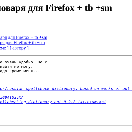
оваря для Firefox + tb +sm
ря для Firefox + tb +sm
я для Firefox + tb +sm
еме ]
[ автору ]
о очень удобно. Но с 

найти не могу. 

адо кроме меня...

er/russian-spellcheck-dictionary.-based-on-works-of-aot-
iG9AtUzvXA
ellchecking_dictionary-aot-0.2.2-fx+tb+sm.xpi