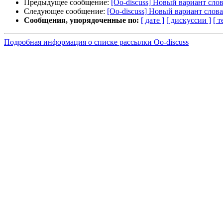
Предыдущее сообщение:
[Oo-discuss] Новый вариант слова
Следующее сообщение:
[Oo-discuss] Новый вариант словар
Сообщения, упорядоченные по:
[ дате ]
[ дискуссии ]
[ т
Подробная информация о списке рассылки Oo-discuss