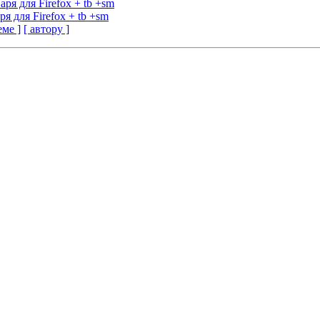
ря для Firefox + tb +sm
я для Firefox + tb +sm
еме ]
[ автору ]