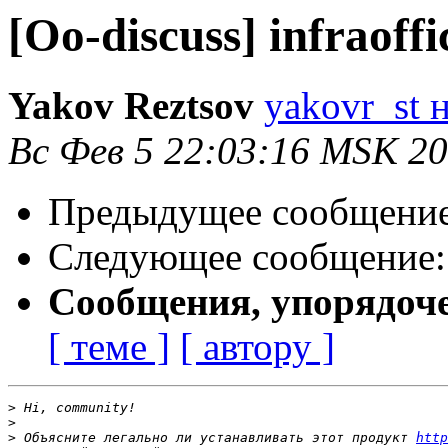
[Oo-discuss] infraoffi
Yakov Reztsov
yakovr_st н
Вс Фев 5 22:03:16 MSK 2
Предыдущее сообщени
Следующее сообщение
Сообщения, упорядоч
[ теме ]
[ автору ]
>
>
>
 Объясните легально ли устанавливать этот продукт 
http