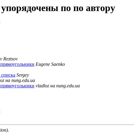
 упорядочены по по автору
]
v Reztsov
е прямоугольники
Eugene Saenko
о списка
Sergey
loz на nung.edu.ua
е прямоугольники
vladloz на nung.edu.ua
]
ion).