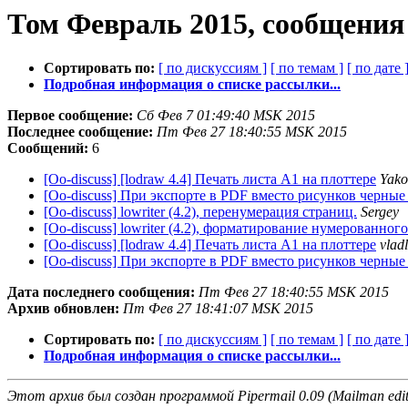
Том Февраль 2015, сообщения
Сортировать по:
[ по дискуссиям ]
[ по темам ]
[ по дате 
Подробная информация о списке рассылки...
Первое сообщение:
Сб Фев 7 01:49:40 MSK 2015
Последнее сообщение:
Пт Фев 27 18:40:55 MSK 2015
Сообщений:
6
[Oo-discuss] [lodraw 4.4] Печать листа A1 на плоттере
Yako
[Oo-discuss] При экспорте в PDF вместо рисунков черны
[Oo-discuss] lowriter (4.2), перенумерация страниц.
Sergey
[Oo-discuss] lowriter (4.2), форматирование нумерованног
[Oo-discuss] [lodraw 4.4] Печать листа A1 на плоттере
vlad
[Oo-discuss] При экспорте в PDF вместо рисунков черны
Дата последнего сообщения:
Пт Фев 27 18:40:55 MSK 2015
Архив обновлен:
Пт Фев 27 18:41:07 MSK 2015
Сортировать по:
[ по дискуссиям ]
[ по темам ]
[ по дате 
Подробная информация о списке рассылки...
Этот архив был создан программой Pipermail 0.09 (Mailman edit