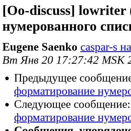
[Oo-discuss] lowrite
нумерованного спис
Eugene Saenko
caspar-s на
Вт Янв 20 17:27:42 MSK 
Предыдущее сообщени
форматирование нумеро
Следующее сообщение
форматирование нумеро
Сообщения, упорядоч