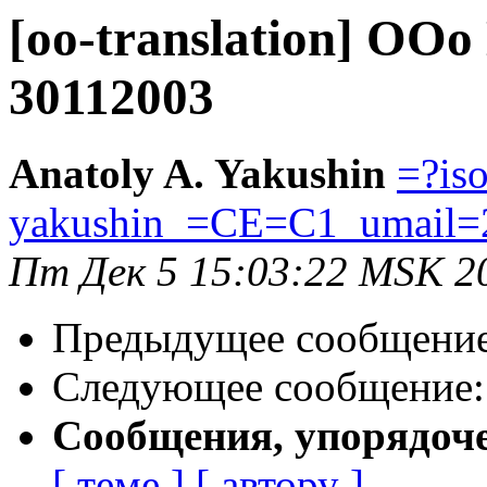
[oo-translation] OOo
30112003
Anatoly A. Yakushin
=?is
yakushin_=CE=C1_umail=
Пт Дек 5 15:03:22 MSK 2
Предыдущее сообщени
Следующее сообщение
Сообщения, упорядоч
[ теме ]
[ автору ]