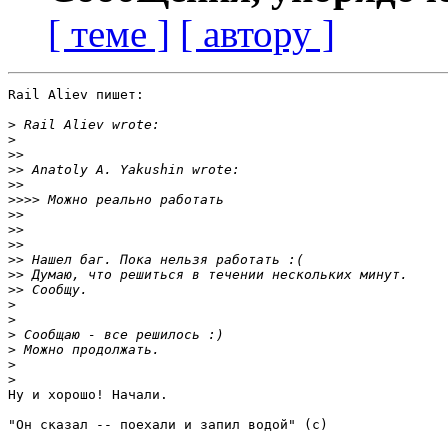
[ теме ]
[ автору ]
Rail Aliev пишет:

>
>
>>
>>
>>
>>>>
>>
>>
>>
>>
>>
>>
>
>
>
>
>
>
Ну и хорошо! Начали.

"Он сказал -- поехали и запил водой" (с)
