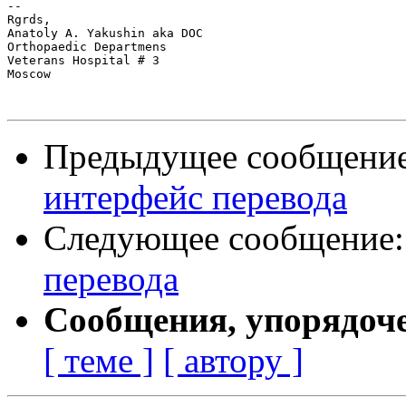
-- 

Rgrds,

Anatoly A. Yakushin aka DOC

Orthopaedic Departmens

Veterans Hospital # 3

Moscow

Предыдущее сообщени
интерфейс перевода
Следующее сообщение
перевода
Сообщения, упорядоч
[ теме ]
[ автору ]