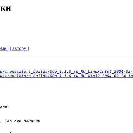
рки
еме ]
[ автору ]
u/translators_builds/OOo_1.1.0_ru_RU_LinuxIntel_2004-02-
u/translators_builds/OOo_1.1.0_ru_RU_Win32_2004-02-24_in