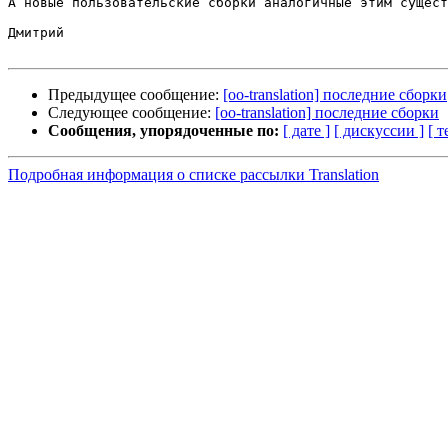
А новые пользовательские сборки аналогичные этим сущест
Дмитрий

Предыдущее сообщение:
[oo-translation] последние сборки
Следующее сообщение:
[oo-translation] последние сборки
Сообщения, упорядоченные по:
[ дате ]
[ дискуссии ]
[ т
Подробная информация о списке рассылки Translation