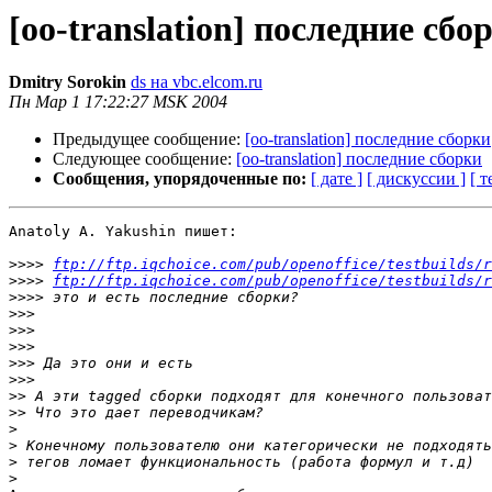
[oo-translation] последние сбо
Dmitry Sorokin
ds на vbc.elcom.ru
Пн Мар 1 17:22:27 MSK 2004
Предыдущее сообщение:
[oo-translation] последние сборки
Следующее сообщение:
[oo-translation] последние сборки
Сообщения, упорядоченные по:
[ дате ]
[ дискуссии ]
[ т
Anatoly A. Yakushin пишет:

>>>>
ftp://ftp.iqchoice.com/pub/openoffice/testbuilds/r
>>>>
ftp://ftp.iqchoice.com/pub/openoffice/testbuilds/r
>>>>
>>>
>>>
>>>
>>>
>>>
>>
>>
>
>
>
>