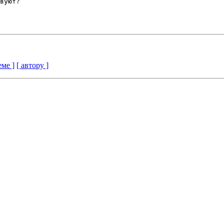
вуют?

еме ]
[ автору ]