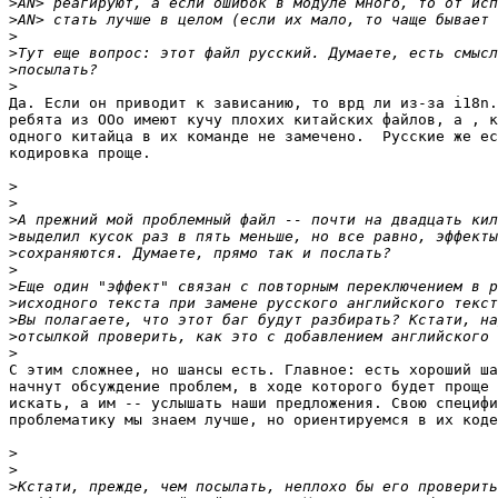
>
>
>
>
>
>
Да. Если он приводит к зависанию, то врд ли из-за i18n.
ребята из OOo имеют кучу плохих китайских файлов, а , к
одного китайца в их команде не замечено.  Русские же ес
кодировка проще.

>
>
>
>
>
>
>
>
>
>
>
С этим сложнее, но шансы есть. Главное: есть хороший ша
начнут обсуждение проблем, в ходе которого будет проще 
искать, а им -- услышать наши предложения. Свою специфи
проблематику мы знаем лучше, но ориентируемся в их коде
>
>
>