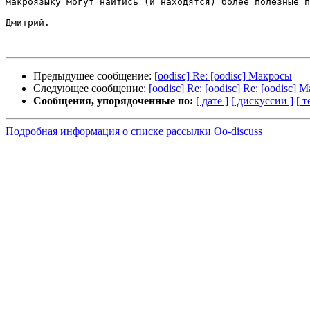
макроязыку могут найтись (и находятся) более полезные п
Дмитрий.

Предыдущее сообщение:
[oodisc] Re: [oodisc] Макросы
Следующее сообщение:
[oodisc] Re: [oodisc] Re: [oodisc]
Сообщения, упорядоченные по:
[ дате ]
[ дискуссии ]
[ т
Подробная информация о списке рассылки Oo-discuss