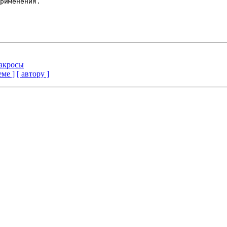
рименения.

 Макросы
еме ]
[ автору ]