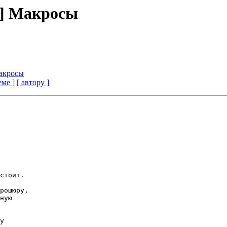
sc] Макросы
 Макросы
еме ]
[ автору ]
стоит. 

рошюру,

ную 

у 
