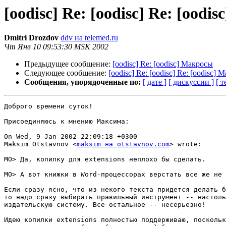
[oodisc] Re: [oodisc] Re: [oodi
Dmitri Drozdov
ddv на telemed.ru
Чт Янв 10 09:53:30 MSK 2002
Предыдущее сообщение:
[oodisc] Re: [oodisc] Макросы
Следующее сообщение:
[oodisc] Re: [oodisc] Re: [oodisc]
Сообщения, упорядоченные по:
[ дате ]
[ дискуссии ]
[ т
Доброго времени суток!

Присоединяюсь к мнению Максима:

On Wed, 9 Jan 2002 22:09:18 +0300

Maksim Otstavnov <
maksim на otstavnov.com
> wrote:

MO> Да, копилку для extensions неплохо бы сделать.

MO> А вот книжки в Word-процессорах верстать все же не 
Если сразу ясно, что из некого текста придется делать б
то надо сразу выбирать правильный инструмент -- настоль
издательскую систему. Все остальное -- несерьезно!

Идею копилки extensions полностью поддерживаю, поскольк