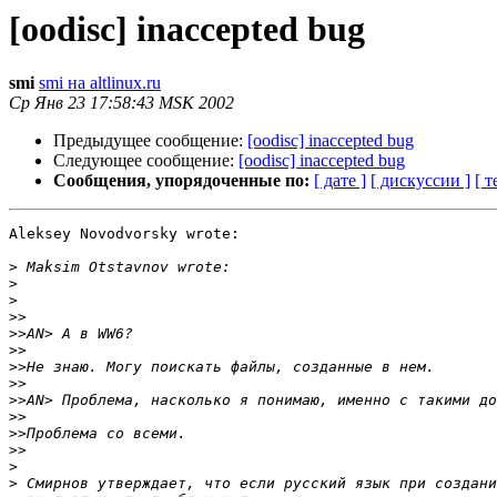
[oodisc] inaccepted bug
smi
smi на altlinux.ru
Ср Янв 23 17:58:43 MSK 2002
Предыдущее сообщение:
[oodisc] inaccepted bug
Следующее сообщение:
[oodisc] inaccepted bug
Сообщения, упорядоченные по:
[ дате ]
[ дискуссии ]
[ т
Aleksey Novodvorsky wrote:

>
>
>
>>
>>
>>
>>
>>
>>
>>
>>
>>
>
>