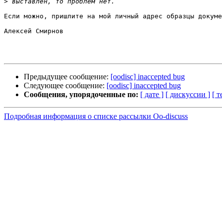
>
Если можно, пришлите на мой личный адрес образцы докуме
Алексей Смирнов

Предыдущее сообщение:
[oodisc] inaccepted bug
Следующее сообщение:
[oodisc] inaccepted bug
Сообщения, упорядоченные по:
[ дате ]
[ дискуссии ]
[ т
Подробная информация о списке рассылки Oo-discuss