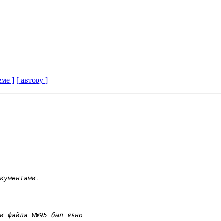
еме ]
[ автору ]