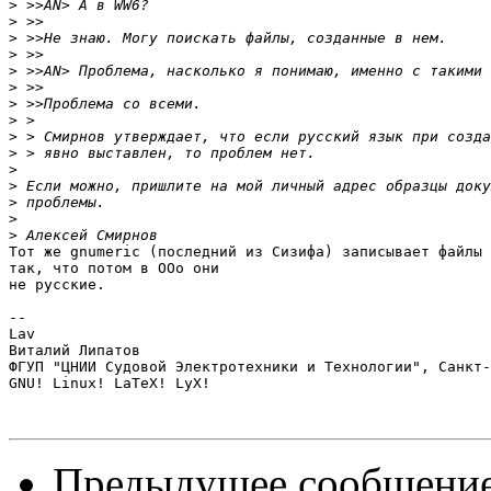
>
>
>
>
>
>
>
>
>
>
>
>
>
>
>
Тот же gnumeric (последний из Сизифа) записывает файлы 
так, что потом в OOo они

не русские.

-- 

Lav

Виталий Липатов

ФГУП "ЦНИИ Судовой Электротехники и Технологии", Санкт-
GNU! Linux! LaTeX! LyX!

Предыдущее сообщени