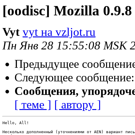
[oodisc] Mozilla 0.9.8
Vyt
vyt на vzljot.ru
Пн Янв 28 15:55:08 MSK 
Предыдущее сообщени
Следующее сообщение
Сообщения, упорядоч
[ теме ]
[ автору ]
Hello, All!

Несколько дополненный (уточнениями от AEN) вариант пись