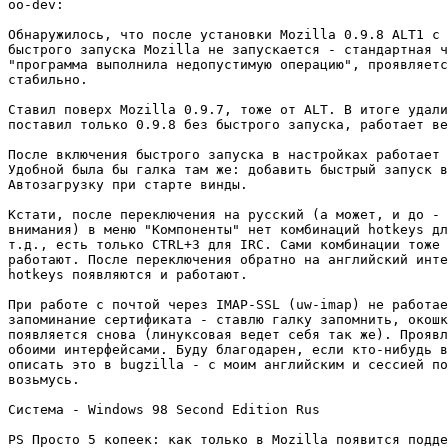
oo-dev:

Обнаружилось, что после установки Mozilla 0.9.8 ALT1 с 
быстрого запуска Mozilla не запускается - стандартная ч
"программа выполнила недопустимую операцию", проявляетс
стабильно.

Ставил поверх Mozilla 0.9.7, тоже от ALT. В итоге удали
поставил только 0.9.8 без быстрого запуска, работает ве
После включения быстрого запуска в настройках работает 
Удобной была бы галка там же: добавить быстрый запуск в

Автозагрузку при старте винды.

Кстати, после переключения на русский (а может, и до - 
внимания) в меню "Компоненты" нет комбинаций hotkeys дл
т.д., есть только CTRL+3 для IRC. Сами комбинации тоже 
работают. После переключения обратно на английский инте
hotkeys появляются и работают.

При работе с почтой через IMAP-SSL (uw-imap) не работае
запоминание сертификата - ставлю галку запомнить, окошк
появляется снова (линуксовая ведет себя так же). Проявл
обоими интерфейсами. Буду благодарен, если кто-нибудь в
описать это в bugzilla - с моим английским и сессией по
возьмусь.

Система - Windows 98 Second Edition Rus

PS Просто 5 копеек: как только в Mozilla появится подде