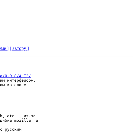
еме ]
[ автору ]
a/0.9.8/ALT2/
им интерфейсом.

ом каталоге

h, etc. , из-за

шибка mozilla, а

с русским
