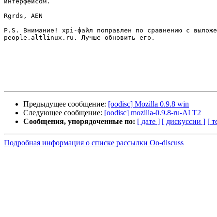
интерфейсом.

Rgrds, AEN

P.S. Внимание! xpi-файл поправлен по сравнению с выложе
people.altlinux.ru. Лучше обновить его.

Предыдущее сообщение:
[oodisc] Mozilla 0.9.8 win
Следующее сообщение:
[oodisc] mozilla-0.9.8-ru-ALT2
Сообщения, упорядоченные по:
[ дате ]
[ дискуссии ]
[ т
Подробная информация о списке рассылки Oo-discuss