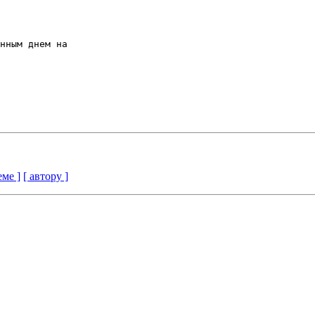
нным днем на

еме ]
[ автору ]