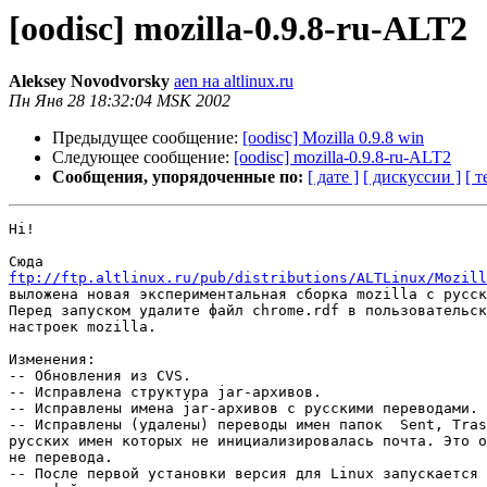
[oodisc] mozilla-0.9.8-ru-ALT2
Aleksey Novodvorsky
aen на altlinux.ru
Пн Янв 28 18:32:04 MSK 2002
Предыдущее сообщение:
[oodisc] Mozilla 0.9.8 win
Следующее сообщение:
[oodisc] mozilla-0.9.8-ru-ALT2
Сообщения, упорядоченные по:
[ дате ]
[ дискуссии ]
[ т
Hi!

ftp://ftp.altlinux.ru/pub/distributions/ALTLinux/Mozill

выложена новая экспериментальная сборка mozilla с русск
Перед запуском удалите файл chrome.rdf в пользовательск
настроек mozilla.

Изменения:

-- Обновления из CVS.

-- Исправлена структура jar-архивов.

-- Исправлены имена jar-архивов с русскими переводами.

-- Исправлены (удалены) переводы имен папок  Sent, Tras
русских имен которых не инициализировалась почта. Это о
не перевода.

-- После первой установки версия для Linux запускается 