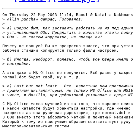
On Thursday 22 May 2003 11:14, Raoul & Natalia Nakhmans
>
>
>
>
>
Почему же полную? Вы же прекрасно знаете, что при устан
рабочей станции копируются только файлы настроек.

>
>
А это даже с M$ Office не получится. Всё равно у каждог
normal.dot будет свой, ну и т. д.

>
>
>
С M$ Office масса мучений из-за того, что заранее неизв
в каком каталоге будут храниться настройки, где именно 

находится автозагрузочная директория, где normal.dot и 
В OOo вместо этого абсолютно четкий и понятный механизм
Который к тому же наилучшим образом соответствует духу

многопользовательских систем.
