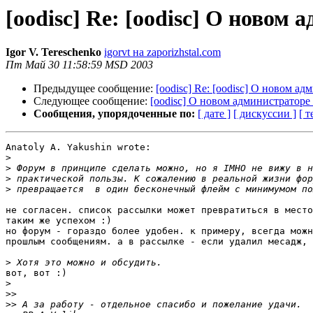
[oodisc] Re: [oodisc] О новом
Igor V. Tereschenko
igorvt на zaporizhstal.com
Пт Май 30 11:58:59 MSD 2003
Предыдущее сообщение:
[oodisc] Re: [oodisc] О новом ад
Следующее сообщение:
[oodisc] О новом администраторе 
Сообщения, упорядоченные по:
[ дате ]
[ дискуссии ]
[ т
Anatoly A. Yakushin wrote:

>
>
>
>
не согласен. список рассылки может превратиться в место
таким же успехом :)

но форум - гораздо более удобен. к примеру, всегда можн
прошлым сообщениям. а в рассылке - если удалил месадж, 
>
вот, вот :)

>
>>
>>