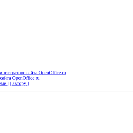
министраторе сайта OpenOffice.ru
сайта OpenOffice.ru
еме ]
[ автору ]