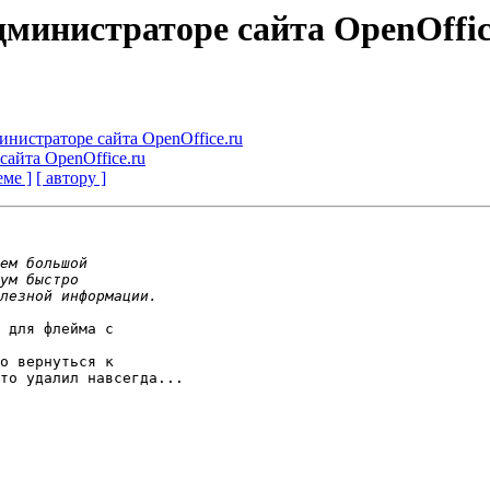
 администраторе сайта OpenOffic
министраторе сайта OpenOffice.ru
сайта OpenOffice.ru
еме ]
[ автору ]
 для флейма с 

о вернуться к 

то удалил навсегда...
