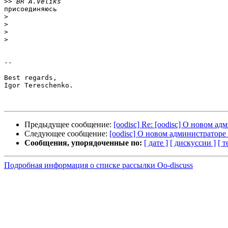
>>
присоединяюсь

>
>
>
>
-- 

Best regards,

Igor Tereschenko.

Предыдущее сообщение:
[oodisc] Re: [oodisc] О новом ад
Следующее сообщение:
[oodisc] О новом администраторе 
Сообщения, упорядоченные по:
[ дате ]
[ дискуссии ]
[ т
Подробная информация о списке рассылки Oo-discuss