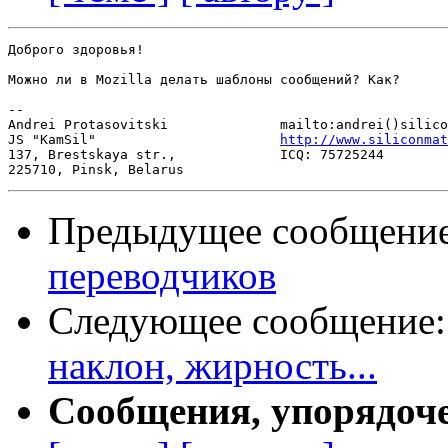
Доброго здоровья!

Можно ли в Mozilla делать шаблоны сообщений? Как?

-- 

Andrei Protasovitski              mailto:andrei()silico
JS "KamSil"                       
http://www.siliconmat
137, Brestskaya str.,             ICQ: 75725244

Предыдущее сообщени
переводчиков
Следующее сообщение
наклон, жирность...
Сообщения, упорядоч