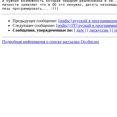
и нужная возможность которая недаром реализована в VB..
личности заявляют что в ОО это ненужно, дескть незнаешь
Предыдущее сообщение:
[oodisc] рууский в программиро
Следующее сообщение:
[oodisc] [JT] руский в программ
Сообщения, упорядоченные по:
[ дате ]
[ дискуссии ]
[ т
Подробная информация о списке рассылки Oo-discuss