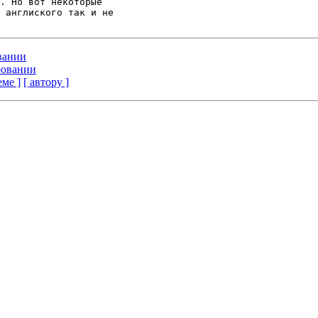
. Но вот некоторые 

 англиского так и не 

вании
ировании
еме ]
[ автору ]