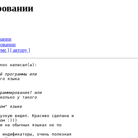
ровании
вании
ировании
еме ]
[ автору ]
nov написал(a):

ом :)))
