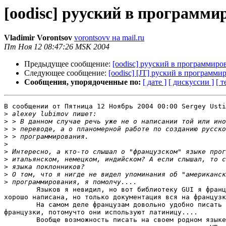
[oodisc] рууский в программи
Vladimir Vorontsov
vorontsovv на mail.ru
Пт Ноя 12 08:47:26 MSK 2004
Предыдущее сообщение:
[oodisc] рууский в программиро
Следующее сообщение:
[oodisc] [JT] руский в программ
Сообщения, упорядоченные по:
[ дате ]
[ дискуссии ]
[ т
В сообщении от Пятница 12 Ноябрь 2004 00:00 Sergey Usti
>
>
>
>
>
>
>
>
>
>
	Языков я невидил, но вот библиотеку GUI я французкую видел. Красиво сделана и 

хорошо написана, но только документация вся на французк
	На самом деле французам довольно удобно писать и на обычных языках но по 

французки, потомучто они используют латиницу....

	Вообще возможность писать на своем родном языке индификаторы, очень полезная 
