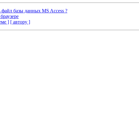
 файл базы данных MS Access ?
 браузере
еме ]
[ автору ]