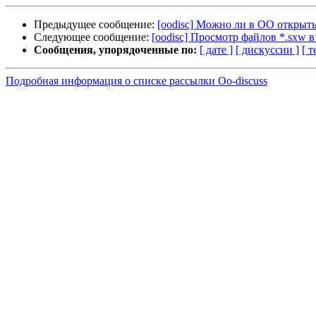
Предыдущее сообщение:
[oodisc] Можно ли в ОО открыть
Следующее сообщение:
[oodisc] Просмотр файлов *.sxw в
Сообщения, упорядоченные по:
[ дате ]
[ дискуссии ]
[ т
Подробная информация о списке рассылки Oo-discuss