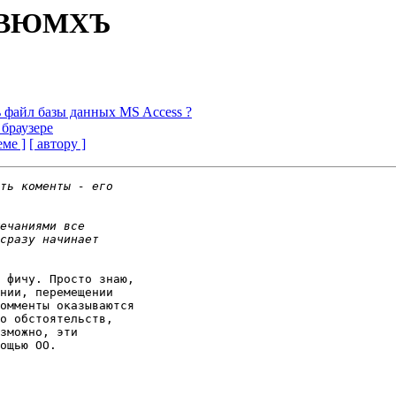
ХЛЕВЮМХЪ
 файл базы данных MS Access ?
 браузере
еме ]
[ автору ]
 фичу. Просто знаю, 

нии, перемещении 

омменты оказываются 

о обстоятельств, 

зможно, эти 

ощью OO.
