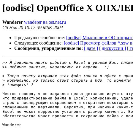
[oodisc] OpenOffice Х ОП
Wanderer
wanderer на ost.net.ru
Сб Ноя 20 10:17:39 MSK 2004
Предыдущее сообщение:
[oodisc] Можно ли в ОО открыть
Следующее сообщение:
[oodisc] Просмотр файлов *.sxw в
Сообщения, упорядоченные по:
[ дате ]
[ дискуссии ]
[ т
>>
>>
>
>
>
Честно говоря, я не задавлся целью детально изучить эту
что приредактировании файла в Excel: копировании, удале
строк с последующим сохранением и открытием некоторые к
сплющенными по вертикали. Вероятно, при наличии каких-т
Excel не может корректно установить размер коммента. Во
обстоятельства может привнести и сохранение файла с пом
Wanderer
