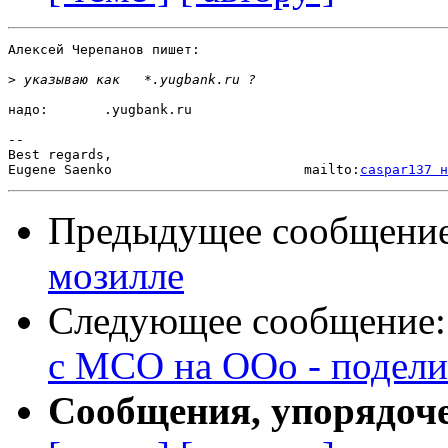
Алексей Черепанов пишет:

>
надо:       .yugbank.ru

-- 

Best regards,

Eugene Saenko                        mailto:
caspar137 н
Предыдущее сообщени
мозилле
Следующее сообщение
с МСО на OOo - подели
Сообщения, упорядоч